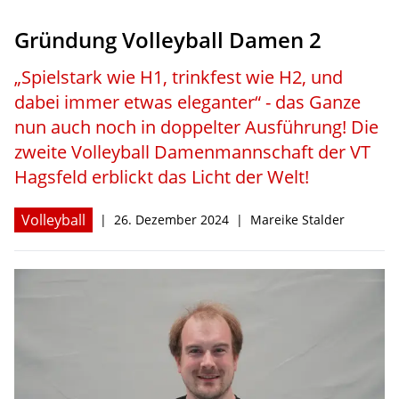
Gründung Volleyball Damen 2
Hagsfelder Stuben
Kontakt
„Spielstark wie H1, trinkfest wie H2, und
dabei immer etwas eleganter“ - das Ganze
nun auch noch in doppelter Ausführung! Die
zweite Volleyball Damenmannschaft der VT
Hagsfeld erblickt das Licht der Welt!
Volleyball
|
26. Dezember 2024
|
Mareike Stalder