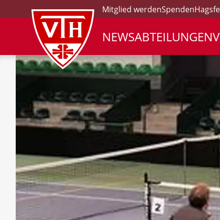
Mitglied werden
Spenden
Hagsfe
NEWS
ABTEILUNGEN
V
VTH Logo