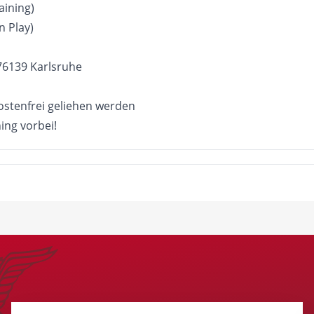
aining)
n Play)
 76139 Karlsruhe
ostenfrei geliehen werden
ng vorbei!