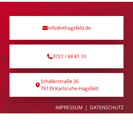
info@vthagsfeld.de
0721 / 68 81 10
Schäferstraße 26
76139 Karlsruhe-Hagsfeld
IMPRESSUM
DATENSCHUTZ