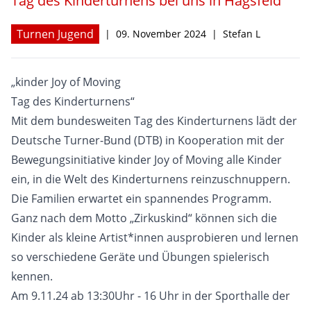
Tag des Kinderturnens bei uns in Hagsfeld
Turnen Jugend
|
09. November 2024
|
Stefan L
Hagsfelder Stuben
Kontakt
„kinder Joy of Moving
Tag des Kinderturnens“
Mit dem bundesweiten Tag des Kinderturnens lädt der
Deutsche Turner-Bund (DTB) in Kooperation mit der
Bewegungsinitiative kinder Joy of Moving alle Kinder
ein, in die Welt des Kinderturnens reinzuschnuppern.
Die Familien erwartet ein spannendes Programm.
Ganz nach dem Motto „Zirkuskind“ können sich die
Kinder als kleine Artist*innen ausprobieren und lernen
so verschiedene Geräte und Übungen spielerisch
kennen.
Am 9.11.24 ab 13:30Uhr - 16 Uhr in der Sporthalle der