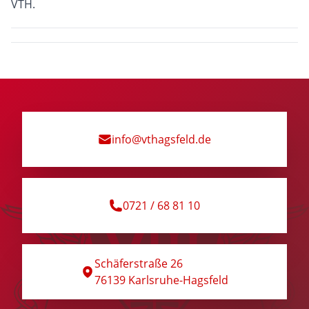
VTH.
info@vthagsfeld.de
0721 / 68 81 10
Schäferstraße 26
76139 Karlsruhe-Hagsfeld