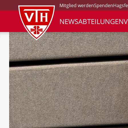
Mitglied werden
Spenden
Hagsfe
NEWS
ABTEILUNGEN
V
VTH Logo