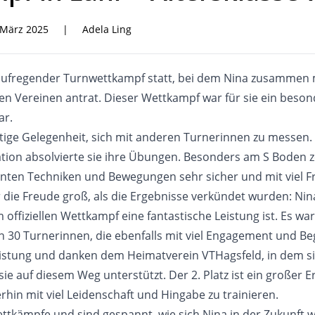
 März 2025
|
Adela Ling
 aufregender Turnwettkampf statt, bei dem Nina zusammen m
n Vereinen antrat. Dieser Wettkampf war für sie ein besond
ar.
rtige Gelegenheit, sich mit anderen Turnerinnen zu messen.
ation absolvierte sie ihre Übungen. Besonders am S Boden z
lernten Techniken und Bewegungen sehr sicher und mit viel F
ie Freude groß, als die Ergebnisse verkündet wurden: Nina 
 offiziellen Wettkampf eine fantastische Leistung ist. Es w
on 30 Turnerinnen, die ebenfalls mit viel Engagement und B
Leistung und danken dem Heimatverein VTHagsfeld, in dem sie
e auf diesem Weg unterstützt. Der 2. Platz ist ein großer E
in mit viel Leidenschaft und Hingabe zu trainieren.
ttkämpfe und sind gespannt, wie sich Nina in der Zukunft w