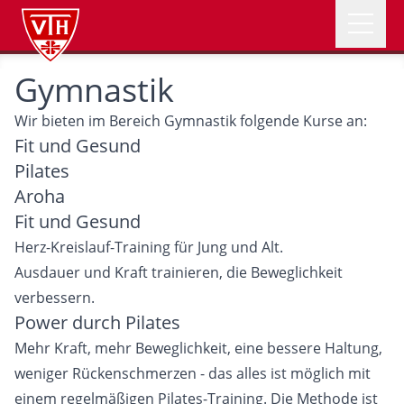
Open 
VTH Logo
Gymnastik
NEWS
Wir bieten im Bereich Gymnastik folgende Kurse an:
ABTEILUNGEN
Fit und Gesund
Pilates
Aroha
VEREIN
Fit und Gesund
Herz-Kreislauf-Training für Jung und Alt.
ÜBER UNS
Ausdauer und Kraft trainieren, die Beweglichkeit
verbessern.
Power durch Pilates
SOMMERFEST
Mehr Kraft, mehr Beweglichkeit, eine bessere Haltung,
weniger Rückenschmerzen - das alles ist möglich mit
einem regelmäßigen Pilates-Training. Die Methode ist
Mitglied werden
Spenden