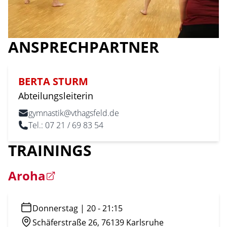
ANSPRECHPARTNER
BERTA
STURM
Abteilungsleiterin
gymnastik@vthagsfeld.de
Tel.: 07 21 / 69 83 54
TRAININGS
Aroha
Donnerstag
|
20
-
21:15
Schäferstraße 26, 76139 Karlsruhe