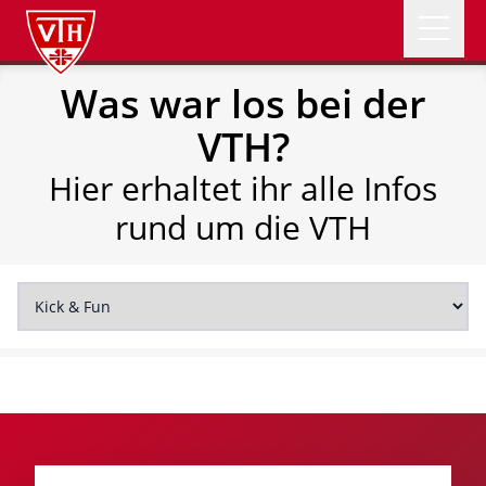
Open 
Was war los bei der
VTH Logo
NEWS
VTH?
ABTEILUNGEN
Hier erhaltet ihr alle Infos
rund um die VTH
VEREIN
ÜBER UNS
SOMMERFEST
Mitglied werden
Spenden