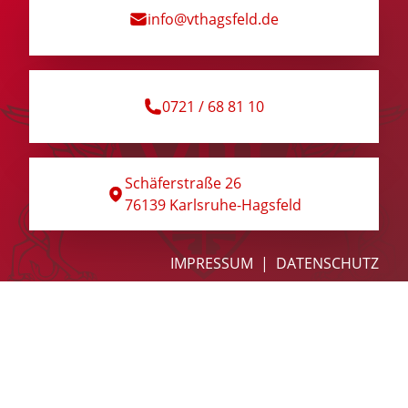
info@vthagsfeld.de
Hagsfelder Stuben
Kontakt
0721 / 68 81 10
Schäferstraße 26
76139 Karlsruhe-Hagsfeld
IMPRESSUM
DATENSCHUTZ