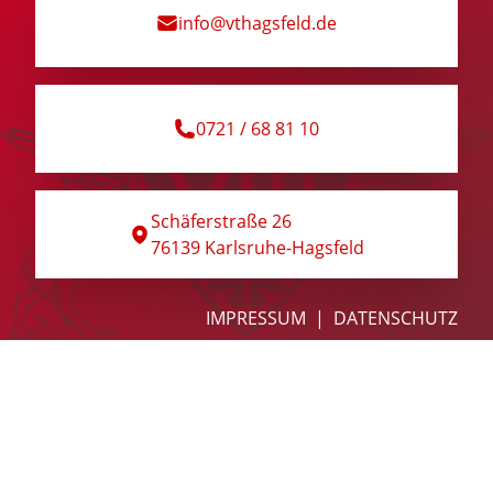
info@vthagsfeld.de
Hagsfelder Stuben
Kontakt
0721 / 68 81 10
Schäferstraße 26
76139 Karlsruhe-Hagsfeld
IMPRESSUM
DATENSCHUTZ