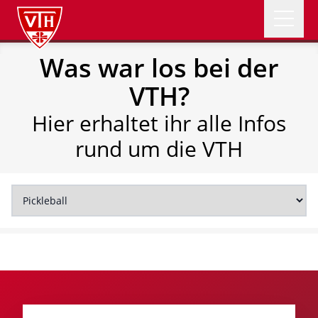
Open 
Was war los bei der
VTH Logo
NEWS
VTH?
ABTEILUNGEN
Hier erhaltet ihr alle Infos
rund um die VTH
VEREIN
ÜBER UNS
SOMMERFEST
Mitglied werden
Spenden