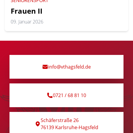
SENIORENSPORT
Frauen II
09. Januar 2026
info@vthagsfeld.de
0721 / 68 81 10
Schäferstraße 26
76139 Karlsruhe-Hagsfeld