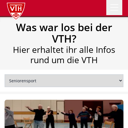
Open 
Was war los bei der
VTH Logo
NEWS
VTH?
ABTEILUNGEN
Hier erhaltet ihr alle Infos
rund um die VTH
VEREIN
ÜBER UNS
SOMMERFEST
Mitglied werden
Spenden