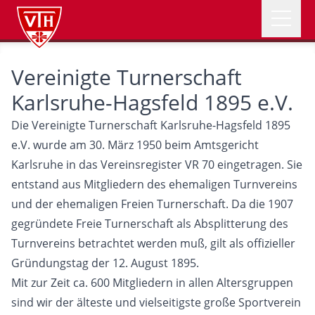
Open 
VTH Logo
NEWS
Vereinigte Turnerschaft
Karlsruhe-Hagsfeld 1895 e.V.
ABTEILUNGEN
Die Vereinigte Turnerschaft Karlsruhe-Hagsfeld 1895
e.V. wurde am 30. März 1950 beim Amtsgericht
VEREIN
Karlsruhe in das Vereinsregister VR 70 eingetragen. Sie
entstand aus Mitgliedern des ehemaligen Turnvereins
und der ehemaligen Freien Turnerschaft. Da die 1907
ÜBER UNS
gegründete Freie Turnerschaft als Absplitterung des
Turnvereins betrachtet werden muß, gilt als offizieller
SOMMERFEST
Gründungstag der 12. August 1895.
Mit zur Zeit ca. 600 Mitgliedern in allen Altersgruppen
sind wir der älteste und vielseitigste große Sportverein
Mitglied werden
Spenden