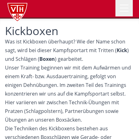
Open 
VTH Logo
Kickboxen
NEWS
Was ist Kickboxen überhaupt? Wie der Name schon
ABTEILUNGEN
sagt, wird bei dieser Kampfsportart mit Tritten (
Kick
)
und Schlägen (
Boxen
) gearbeitet.
Unser Training beginnen wir mit dem Aufwärmen und
VEREIN
einem Kraft- bzw. Ausdauertraining, gefolgt von
einigen Dehnübungen. Im zweiten Teil des Trainings
ÜBER UNS
konzentrieren wir uns auf die Kampfsportart selbst.
Hier variieren wir zwischen Technik-Übungen mit
Pratzen (Schlagpolstern), Partnerübungen sowie
SOMMERFEST
Übungen an unseren Boxsäcken.
Die Techniken des Kickboxens bestehen aus
verschiedenen Boxschlägen wie Gerade- oder
Mitglied werden
Spenden